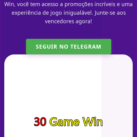
Win, você tem acesso a promoções incríveis e uma
experiência de jogo inigualável. Junte-se aos
vencedores agora!
SEGUIR NO TELEGRAM