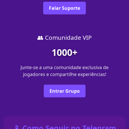
Falar Suporte
👥 Comunidade VIP
1000+
Junte-se a uma comunidade exclusiva de
jogadores e compartilhe experiências!
Entrar Grupo
📱 Como Seguir no Telegram