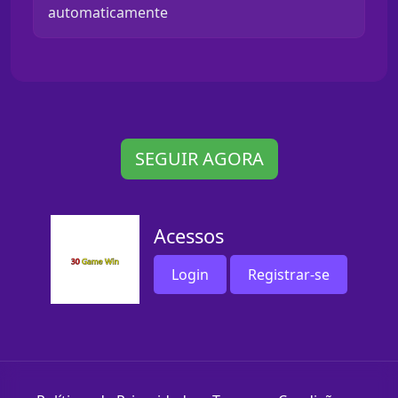
automaticamente
SEGUIR AGORA
Acessos
Login
Registrar-se