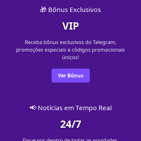
🎁 Bônus Exclusivos
VIP
Receba bônus exclusivos do Telegram,
promoções especiais e códigos promocionais
únicos!
Ver Bônus
📢 Notícias em Tempo Real
24/7
Fique por dentro de todas as novidades,