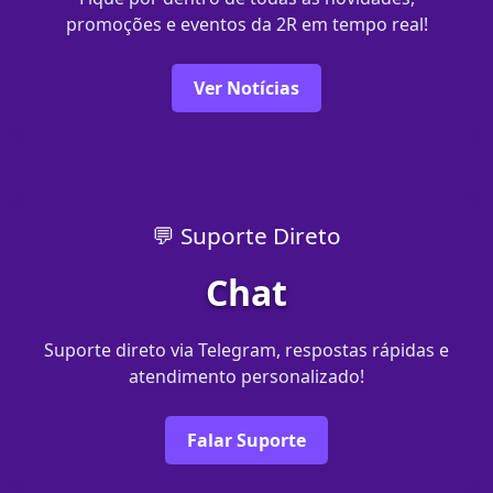
promoções e eventos da 2R em tempo real!
Ver Notícias
💬 Suporte Direto
Chat
Suporte direto via Telegram, respostas rápidas e
atendimento personalizado!
Falar Suporte