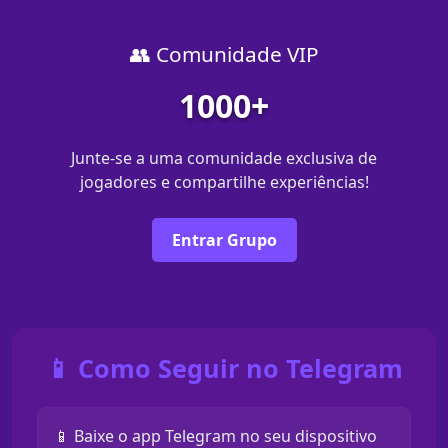
👥 Comunidade VIP
1000+
Junte-se a uma comunidade exclusiva de
jogadores e compartilhe experiências!
Entrar Grupo
📱 Como Seguir no Telegram
📱 Baixe o app Telegram no seu dispositivo