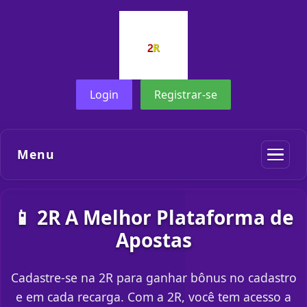
Login
Registrar-se
Menu
📱 2R A Melhor Plataforma de
Apostas
Cadastre-se na 2R para ganhar bônus no cadastro
e em cada recarga. Com a 2R, você tem acesso a