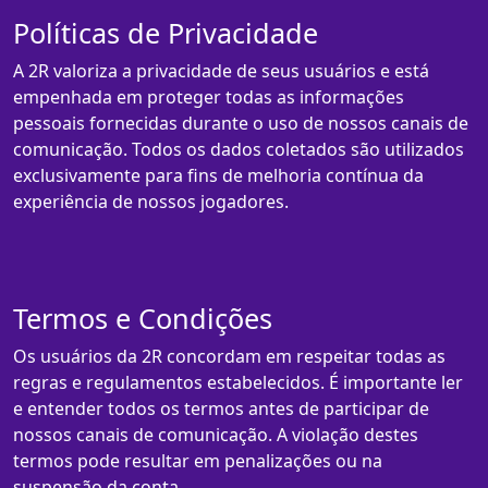
Políticas de Privacidade
A 2R valoriza a privacidade de seus usuários e está
empenhada em proteger todas as informações
pessoais fornecidas durante o uso de nossos canais de
comunicação. Todos os dados coletados são utilizados
exclusivamente para fins de melhoria contínua da
experiência de nossos jogadores.
Termos e Condições
Os usuários da 2R concordam em respeitar todas as
regras e regulamentos estabelecidos. É importante ler
e entender todos os termos antes de participar de
nossos canais de comunicação. A violação destes
termos pode resultar em penalizações ou na
suspensão da conta.