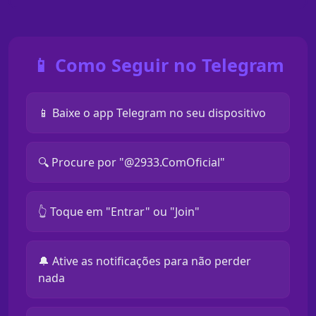
📱 Como Seguir no Telegram
📱 Baixe o app Telegram no seu dispositivo
🔍 Procure por "@2933.ComOficial"
👆 Toque em "Entrar" ou "Join"
🔔 Ative as notificações para não perder
nada