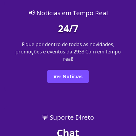
📢 Notícias em Tempo Real
24/7
Fique por dentro de todas as novidades,
promoções e eventos da 2933.Com em tempo
real!
Ver Notícias
💬 Suporte Direto
Chat