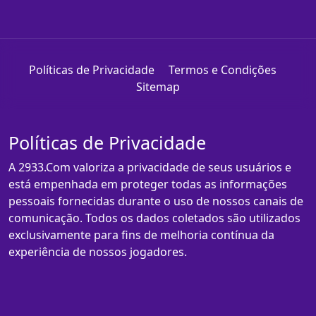
Políticas de Privacidade
Termos e Condições
Sitemap
Políticas de Privacidade
A 2933.Com valoriza a privacidade de seus usuários e
está empenhada em proteger todas as informações
pessoais fornecidas durante o uso de nossos canais de
comunicação. Todos os dados coletados são utilizados
exclusivamente para fins de melhoria contínua da
experiência de nossos jogadores.