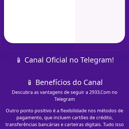
📱 Canal Oficial no Telegram!
📱 Benefícios do Canal
Descubra as vantagens de seguir a 2933.Com no
Telegram
Outro ponto positivo é a flexibilidade nos métodos de
pagamento, que incluem cartões de crédito,
transferências bancárias e carteiras digitais. Tudo isso