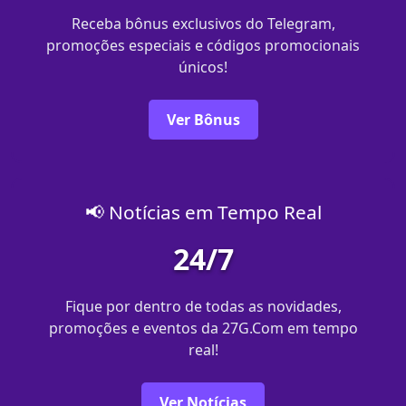
Receba bônus exclusivos do Telegram,
promoções especiais e códigos promocionais
únicos!
Ver Bônus
📢 Notícias em Tempo Real
24/7
Fique por dentro de todas as novidades,
promoções e eventos da 27G.Com em tempo
real!
Ver Notícias