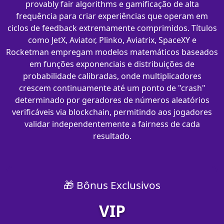
provably fair algorithms e gamificação de alta
frequência para criar experiências que operam em
ciclos de feedback extremamente comprimidos. Títulos
como JetX, Aviator, Plinko, Aviatrix, SpaceXY e
Rocketman empregam modelos matemáticos baseados
em funções exponenciais e distribuições de
probabilidade calibradas, onde multiplicadores
crescem continuamente até um ponto de "crash"
determinado por geradores de números aleatórios
verificáveis via blockchain, permitindo aos jogadores
validar independentemente a fairness de cada
resultado.
🎁 Bônus Exclusivos
VIP