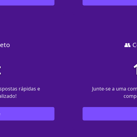
reto
👥 
t
espostas rápidas e
Junte-se a uma com
lizado!
compa
e