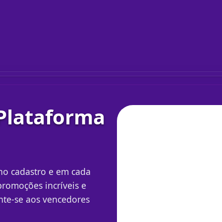
 Plataforma
no cadastro e em cada
promoções incríveis e
unte-se aos vencedores