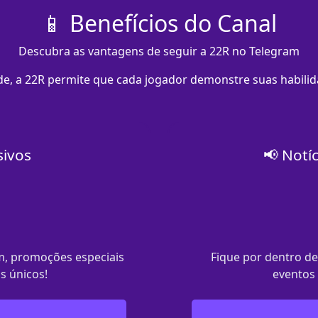
📱 Benefícios do Canal
Descubra as vantagens de seguir a 22R no Telegram
e, a 22R permite que cada jogador demonstre suas habilida
sivos
📢 Notí
m, promoções especiais
Fique por dentro d
s únicos!
eventos