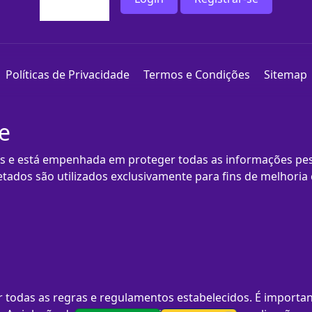
Políticas de Privacidade
Termos e Condições
Sitemap
de
ios e está empenhada em proteger todas as informações pe
tados são utilizados exclusivamente para fins de melhoria
todas as regras e regulamentos estabelecidos. É importan