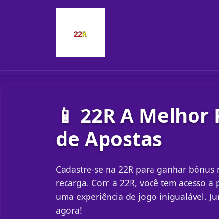
📱 22R A Melhor
de Apostas
Cadastre-se na 22R para ganhar bônus 
recarga. Com a 22R, você tem acesso a 
uma experiência de jogo inigualável. J
agora!