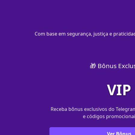
Com base em segurança, justiça e praticidad
🎁 Bônus Exclu
VIP
Receba bônus exclusivos do Telegra
e códigos promocionai
Ver Bônus