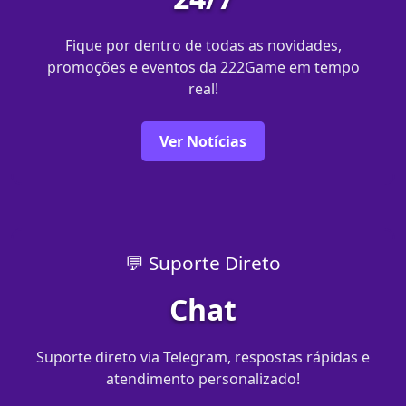
Fique por dentro de todas as novidades,
promoções e eventos da 222Game em tempo
real!
Ver Notícias
💬 Suporte Direto
Chat
Suporte direto via Telegram, respostas rápidas e
atendimento personalizado!