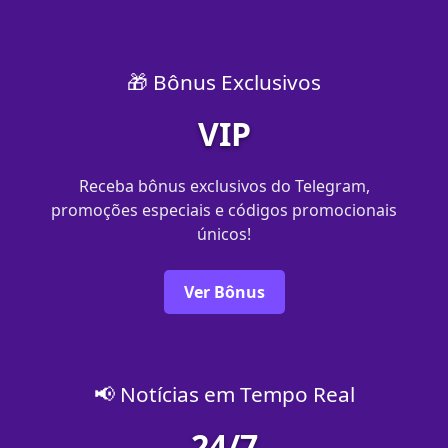
🎁 Bônus Exclusivos
VIP
Receba bônus exclusivos do Telegram,
promoções especiais e códigos promocionais
únicos!
Ver Bônus
📢 Notícias em Tempo Real
24/7