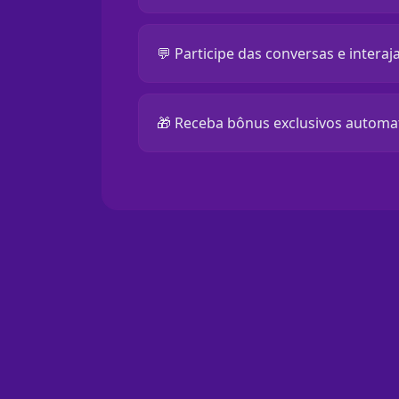
💬 Participe das conversas e interaj
🎁 Receba bônus exclusivos autom