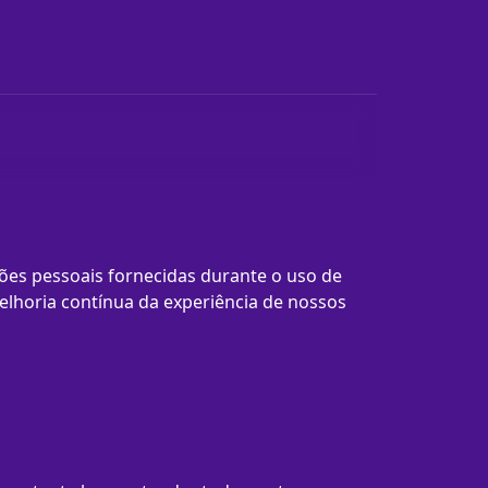
ões pessoais fornecidas durante o uso de
elhoria contínua da experiência de nossos