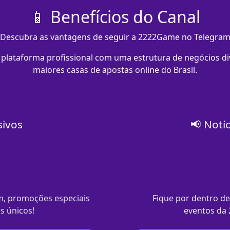
📱 Benefícios do Canal
Descubra as vantagens de seguir a 2222Game no Telegra
lataforma profissional com uma estrutura de negócios div
maiores casas de apostas online do Brasil.
sivos
📢 Notí
m, promoções especiais
Fique por dentro d
s únicos!
eventos da