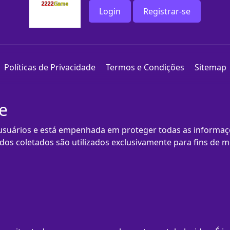
Login
Registrar-se
Políticas de Privacidade
Termos e Condições
Sitemap
de
 usuários e está empenhada em proteger todas as informaç
os coletados são utilizados exclusivamente para fins de m