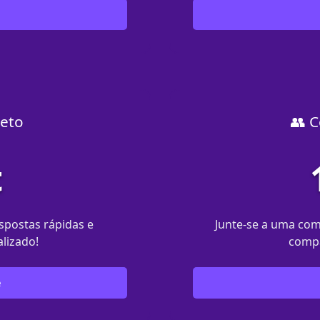
reto
👥 
t
espostas rápidas e
Junte-se a uma com
lizado!
compa
e