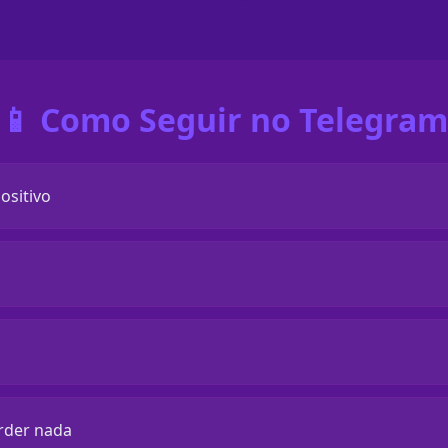
📱 Como Seguir no Telegram
ositivo
erder nada