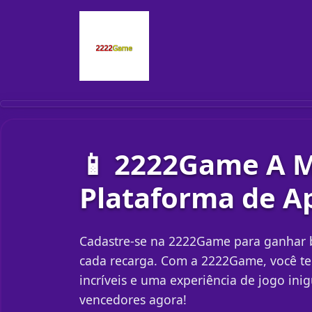
📱 2222Game A 
Plataforma de A
Cadastre-se na 2222Game para ganhar 
cada recarga. Com a 2222Game, você t
incríveis e uma experiência de jogo inig
vencedores agora!