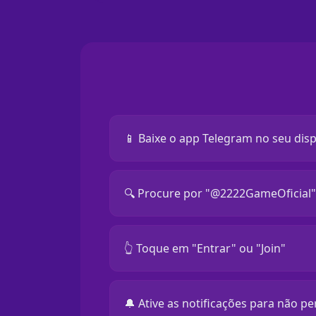
📱 Baixe o app Telegram no seu disp
🔍 Procure por "@2222GameOficial"
👆 Toque em "Entrar" ou "Join"
🔔 Ative as notificações para não p