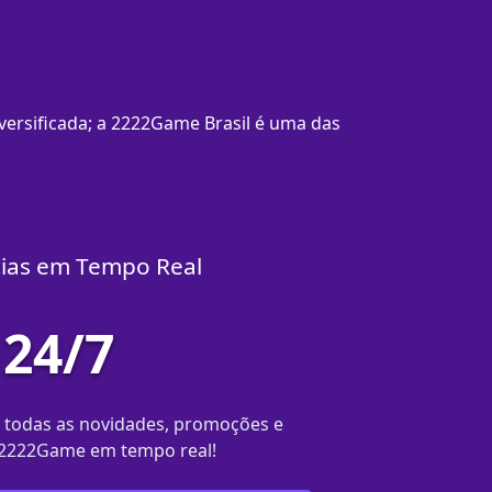
m
ersificada; a 2222Game Brasil é uma das
cias em Tempo Real
24/7
e todas as novidades, promoções e
 2222Game em tempo real!