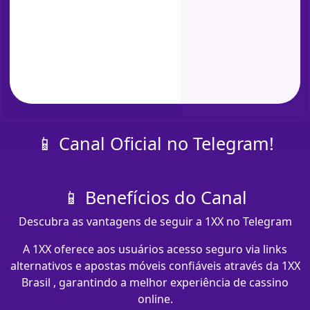
📱 Canal Oficial no Telegram!
📱 Benefícios do Canal
Descubra as vantagens de seguir a 1XX no Telegram
A 1XX oferece aos usuários acesso seguro via links
alternativos e apostas móveis confiáveis através da 1XX
Brasil , garantindo a melhor experiência de cassino
online.