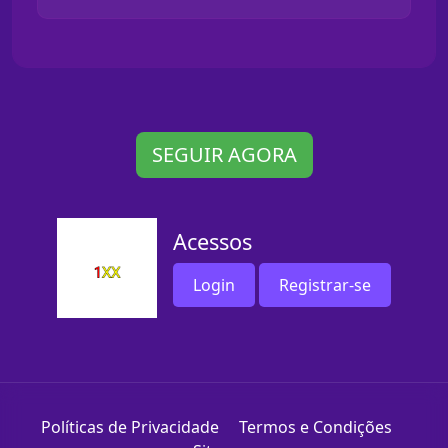
SEGUIR AGORA
Acessos
Login
Registrar-se
Políticas de Privacidade
Termos e Condições