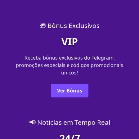
🎁 Bônus Exclusivos
VIP
Receba bônus exclusivos do Telegram,
promoções especiais e códigos promocionais
únicos!
Ver Bônus
📢 Notícias em Tempo Real
24/7