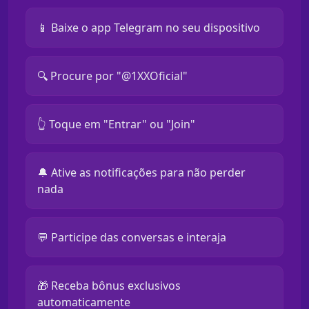
📱 Baixe o app Telegram no seu dispositivo
🔍 Procure por "@1XXOficial"
👆 Toque em "Entrar" ou "Join"
🔔 Ative as notificações para não perder
nada
💬 Participe das conversas e interaja
🎁 Receba bônus exclusivos
automaticamente