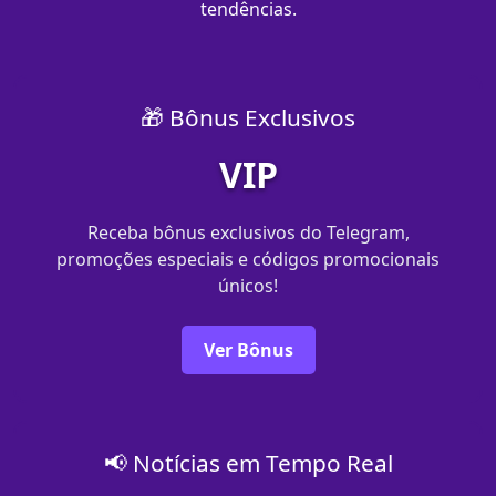
tendências.
🎁 Bônus Exclusivos
VIP
Receba bônus exclusivos do Telegram,
promoções especiais e códigos promocionais
únicos!
Ver Bônus
📢 Notícias em Tempo Real