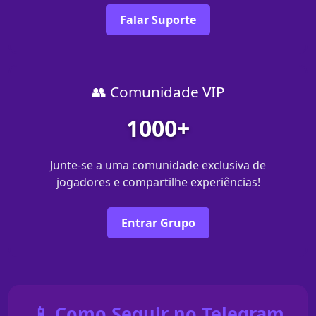
Falar Suporte
👥 Comunidade VIP
1000+
Junte-se a uma comunidade exclusiva de
jogadores e compartilhe experiências!
Entrar Grupo
📱 Como Seguir no Telegram