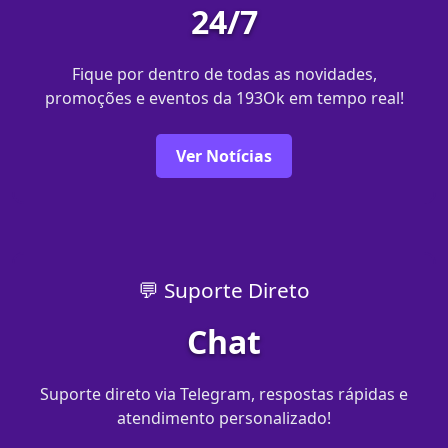
24/7
Fique por dentro de todas as novidades,
promoções e eventos da 193Ok em tempo real!
Ver Notícias
💬 Suporte Direto
Chat
Suporte direto via Telegram, respostas rápidas e
atendimento personalizado!