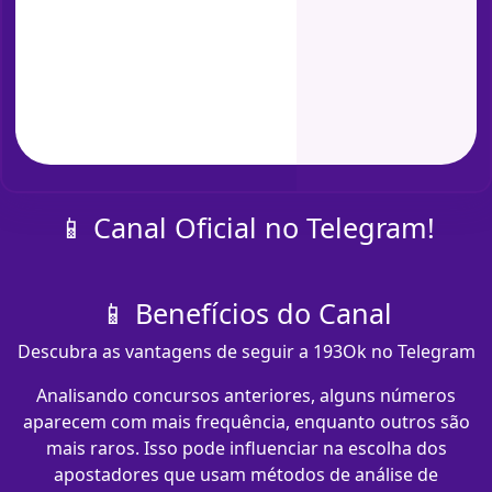
📱 Canal Oficial no Telegram!
📱 Benefícios do Canal
Descubra as vantagens de seguir a 193Ok no Telegram
Analisando concursos anteriores, alguns números
aparecem com mais frequência, enquanto outros são
mais raros. Isso pode influenciar na escolha dos
apostadores que usam métodos de análise de