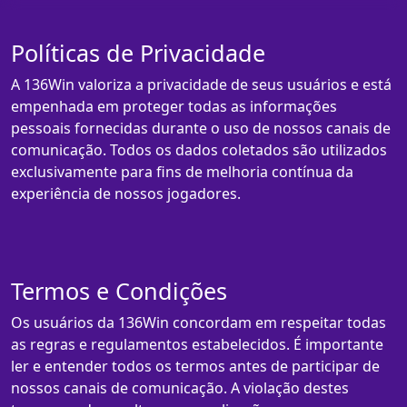
Políticas de Privacidade
A 136Win valoriza a privacidade de seus usuários e está
empenhada em proteger todas as informações
pessoais fornecidas durante o uso de nossos canais de
comunicação. Todos os dados coletados são utilizados
exclusivamente para fins de melhoria contínua da
experiência de nossos jogadores.
Termos e Condições
Os usuários da 136Win concordam em respeitar todas
as regras e regulamentos estabelecidos. É importante
ler e entender todos os termos antes de participar de
nossos canais de comunicação. A violação destes