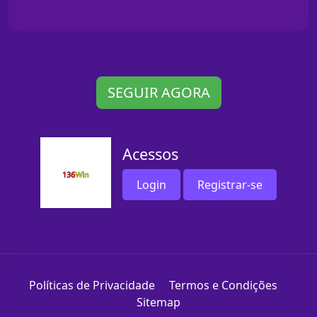
SEGUIR AGORA
Acessos
Login
Registrar-se
Políticas de Privacidade
Termos e Condições
Sitemap