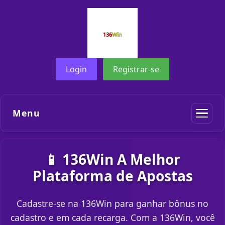
Login
Registrar-se
Menu
📱 136Win A Melhor
Plataforma de Apostas
Cadastre-se na 136Win para ganhar bônus no
cadastro e em cada recarga. Com a 136Win, você