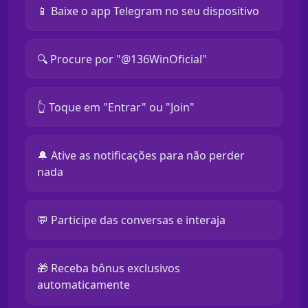
📱 Baixe o app Telegram no seu dispositivo
🔍 Procure por "@136WinOficial"
👆 Toque em "Entrar" ou "Join"
🔔 Ative as notificações para não perder
nada
💬 Participe das conversas e interaja
🎁 Receba bônus exclusivos
automaticamente