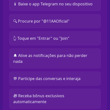
📱 Baixe o app Telegram no seu dispositivo
🔍 Procure por "@11AAOficial"
👆 Toque em "Entrar" ou "Join"
🔔 Ative as notificações para não perder
nada
💬 Participe das conversas e interaja
🎁 Receba bônus exclusivos
automaticamente