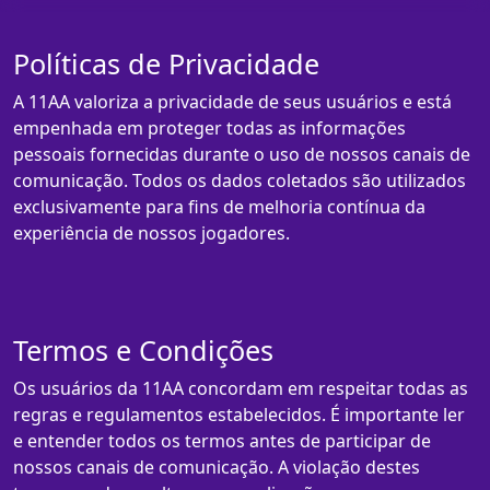
Políticas de Privacidade
A 11AA valoriza a privacidade de seus usuários e está
empenhada em proteger todas as informações
pessoais fornecidas durante o uso de nossos canais de
comunicação. Todos os dados coletados são utilizados
exclusivamente para fins de melhoria contínua da
experiência de nossos jogadores.
Termos e Condições
Os usuários da 11AA concordam em respeitar todas as
regras e regulamentos estabelecidos. É importante ler
e entender todos os termos antes de participar de
nossos canais de comunicação. A violação destes