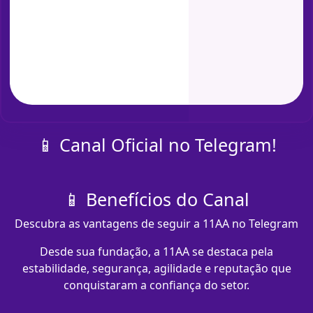
📱 Canal Oficial no Telegram!
📱 Benefícios do Canal
Descubra as vantagens de seguir a 11AA no Telegram
Desde sua fundação, a 11AA se destaca pela
estabilidade, segurança, agilidade e reputação que
conquistaram a confiança do setor.