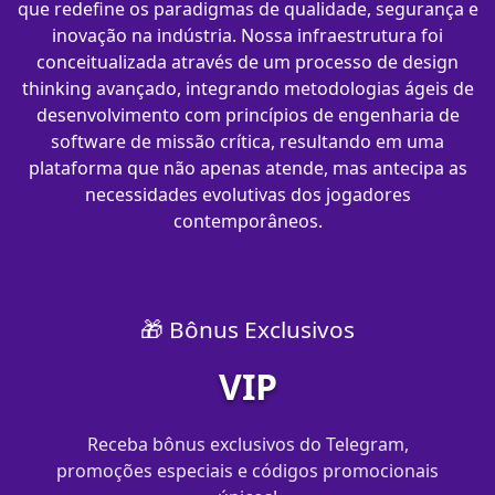
que redefine os paradigmas de qualidade, segurança e
inovação na indústria. Nossa infraestrutura foi
conceitualizada através de um processo de design
thinking avançado, integrando metodologias ágeis de
desenvolvimento com princípios de engenharia de
software de missão crítica, resultando em uma
plataforma que não apenas atende, mas antecipa as
necessidades evolutivas dos jogadores
contemporâneos.
🎁 Bônus Exclusivos
VIP
Receba bônus exclusivos do Telegram,
promoções especiais e códigos promocionais