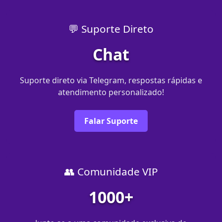
💬 Suporte Direto
Chat
Suporte direto via Telegram, respostas rápidas e
atendimento personalizado!
Falar Suporte
👥 Comunidade VIP
1000+