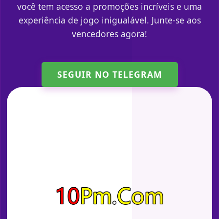
você tem acesso a promoções incríveis e uma
experiência de jogo inigualável. Junte-se aos
vencedores agora!
SEGUIR NO TELEGRAM