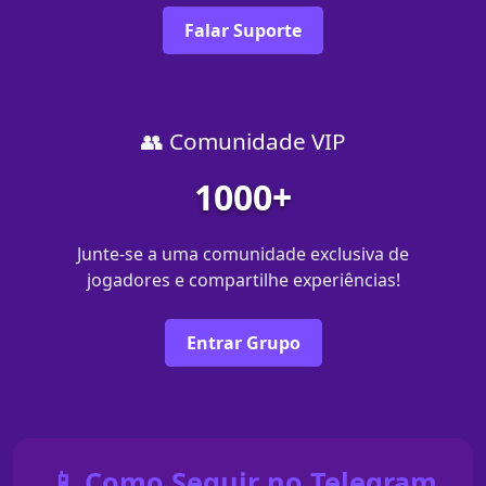
Falar Suporte
👥 Comunidade VIP
1000+
Junte-se a uma comunidade exclusiva de
jogadores e compartilhe experiências!
Entrar Grupo
📱 Como Seguir no Telegram