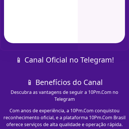
📱 Canal Oficial no Telegram!
📱 Benefícios do Canal
Descubra as vantagens de seguir a 10Pm.Com no
Telegram
Com anos de experiência, a 10Pm.Com conquistou
reconhecimento oficial, e a plataforma 10Pm.Com Brasil
oferece serviços de alta qualidade e operação rápida.