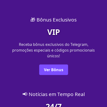
🎁 Bônus Exclusivos
VIP
Receba bônus exclusivos do Telegram,
promoções especiais e códigos promocionais
únicos!
Ver Bônus
📢 Notícias em Tempo Real
24/7