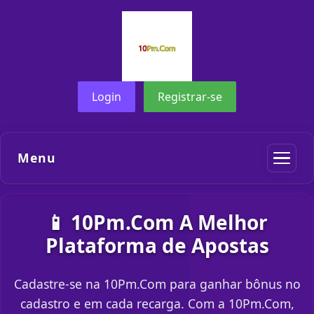
Login
Registrar-se
Menu
📱 10Pm.Com A Melhor
Plataforma de Apostas
Cadastre-se na 10Pm.Com para ganhar bônus no
cadastro e em cada recarga. Com a 10Pm.Com,