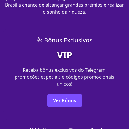
Brasil a chance de alcançar grandes prêmios e realizar
o sonho da riqueza.
🎁 Bônus Exclusivos
VIP
Receba bônus exclusivos do Telegram,
promoções especiais e códigos promocionais
únicos!
Ver Bônus